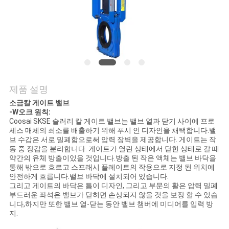
저
희
와
연
제품 설명
락
소금
칼 게이트 밸브
-
W
오크 원칙
:
Coosai SKSE 슬러리 칼 게이트 밸브는 밸브 열과 닫기 사이에 프로
세스 매체의 최소를 배출하기 위해 푸시 인 디자인을 채택합니다.밸
뉴
브 수갑은 서로 밀폐함으로써 압력 장벽을 제공합니다. 게이트는 작
동 중 장갑을 분리합니다. 게이트가 열린 상태에서 닫힌 상태로 갈 때
스
약간의 유체 방출이있을 것입니다.방출 된 작은 액체는 밸브 바닥을
통해 밖으로 흐르고 스프래시 플레이트의 작용으로 지정 된 위치에
안전하게 흐릅니다.밸브 바닥에 설치되어 있습니다.
그리고 게이트의 바닥은 틈이 디자인, 그리고 부문의 활은 압력 밀폐
인
부드러운 좌석은 밸브가 닫히면 손상되지 않을 것을 보장 할 수 있습
니다,하지만 또한 밸브 열-닫는 동안 밸브 챔버에 미디어를 입력 방
용
지.