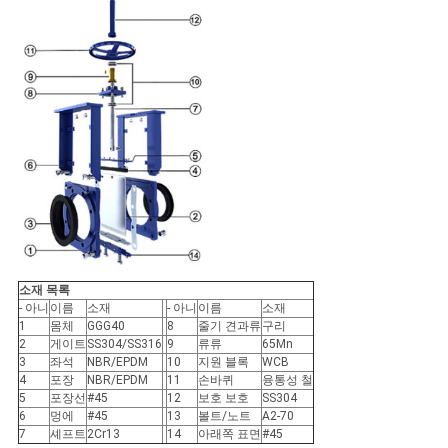
을
요
청
하
십
시
오
소재 목록
- 아니
이름
소재
- 아니
이름
소재
SITEMAP
1
몸체
GGG40
8
줄기 견과류
구리
2
게이트
SS304/SS316
9
류류
65Mn
3
좌석
NBR/EPDM
10
지원 블록
WCB
PRIVACY
4
포장
NBR/EPDM
11
손바퀴
융통성 철
5
포장선
#45
12
보호 보호
SS304
POLICY
6
멍에
#45
13
볼트/노트
A2-70
7
셰프트
2Cr13
14
아래쪽 표면
#45