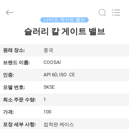
Copyright
©
2020
-
2026
나이프 게이트 밸브
COOSAI
valve
group.
슬러리 칼 게이트 밸브
집
All
Rights
Reserved.
제
원래 장소:
중국
품
COOSAI
브랜드 이름:
API 6D, ISO .CE
인증:
우
SKSE
모델 번호:
리
1
최소 주문 수량:
에
100
가격:
관
포장 세부 사항:
접착판 케이스