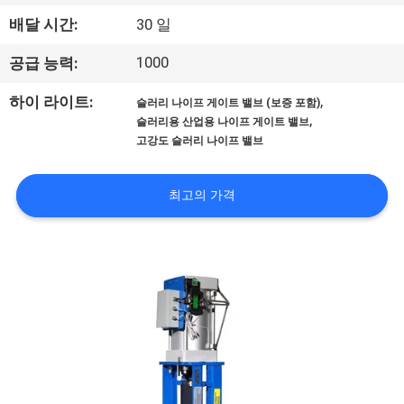
한
배달 시간:
30 일
것
1000
공급 능력:
공
,
하이 라이트:
슬러리 나이프 게이트 밸브 (보증 포함)
,
슬러리용 산업용 나이프 게이트 밸브
장
고강도 슬러리 나이프 밸브
투
최고의 가격
어
품
질
관
리