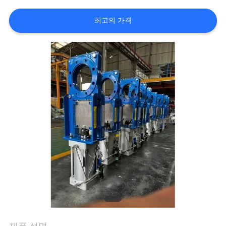
한
최고의 가격
것
공
장
투
어
품
질
관