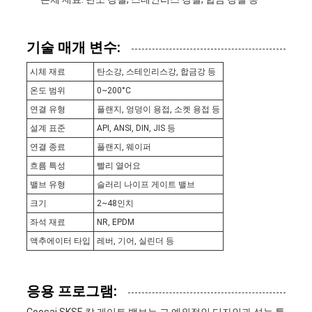
이
트
기술 매개 변수:
맵
시체 재료
탄소강, 스테인리스강, 합금강 등
온도 범위
0~200°C
연결 유형
플랜지, 엉덩이 용접, 소켓 용접 등
PRIVACY
설계 표준
API, ANSI, DIN, JIS 등
POLICY
연결 종료
플랜지, 웨이퍼
흐름 특성
빨리 열어요
밸브 유형
슬러리 나이프 게이트 밸브
크기
2~48인치
좌석 재료
NR, EPDM
액추에이터 타입
레버, 기어, 실린더 등
응용 프로그램: