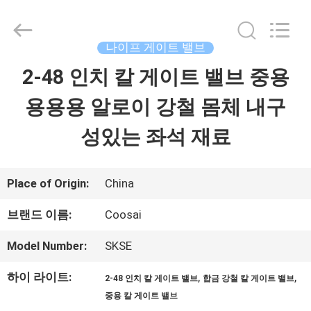
Copyright
©
2020
-
나이프 게이트 밸브
2026
COOSAI
2-48 인치 칼 게이트 밸브 중용
집
valve
group.
All
용용용 알로이 강철 몸체 내구
Rights
Reserved.
제
성있는 좌석 재료
품
Place of Origin:
China
우
브랜드 이름:
Coosai
리
Model Number:
SKSE
에
하이 라이트:
,
,
2-48 인치 칼 게이트 밸브
합금 강철 칼 게이트 밸브
관
중용 칼 게이트 밸브