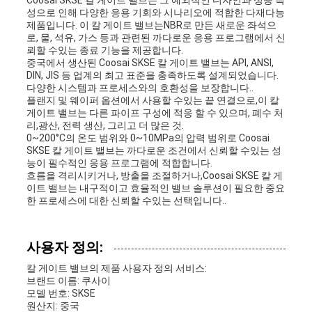
Coosai SKSE 칼 게이트 밸브는 그 예외적인 디자인과 성능 특
성으로 인해 다양한 응용 기회와 시나리오에 적합한 다재다능
제품입니다. 이 칼 게이트 밸브는NBR로 만든 새로운 좌석으
로, 물, 석유, 가스 등과 관련된 까다로운 응용 프로그램에서 신
뢰할 수있는 종료 기능을 제공합니다.
중국에서 생산된 Coosai SKSE 칼 게이트 밸브는 API, ANSI,
DIN, JIS 등 업계의 최고 표준을 충족하도록 설계되었습니다.
다양한 시스템과 프로세스와의 호환성을 보장합니다..
플랜지 및 웨이퍼 옵션에서 사용할 수있는 끝 연결으로,이 칼
게이트 밸브는 다른 파이프 구성에 적응 할 수 있으며, 폐수 처
리,광산, 전력 생산, 그리고 더 많은 것.
0~200°C의 온도 범위와 0~10MPa의 압력 범위로 Coosai
SKSE 칼 게이트 밸브는 까다로운 조건에서 신뢰할 수있는 성
능이 필수적인 응용 프로그램에 적합합니다.
흐름을 격리시키거나, 방출을 조절하거나,Coosai SKSE 칼 게
이트 밸브는 내구적이고 효율적인 밸브 솔루션이 필요한 중요
한 프로세스에 대한 신뢰할 수있는 선택입니다..
사용자 정의:
칼 게이트 밸브의 제품 사용자 정의 서비스:
브랜드 이름: 쿠사이
모델 번호: SKSE
원산지: 중국