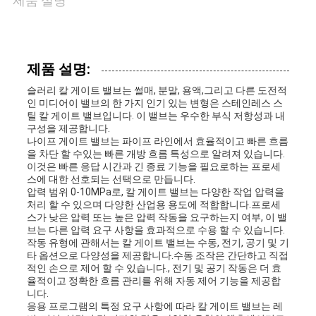
제품 설명
리
저
제품 설명:
슬러리 칼 게이트 밸브는 썰매, 분말, 용액,그리고 다른 도전적
희
인 미디어이 밸브의 한 가지 인기 있는 변형은 스테인레스 스
틸 칼 게이트 밸브입니다. 이 밸브는 우수한 부식 저항성과 내
와
구성을 제공합니다.
나이프 게이트 밸브는 파이프 라인에서 효율적이고 빠른 흐름
연
을 차단 할 수있는 빠른 개방 흐름 특성으로 알려져 있습니다.
이것은 빠른 응답 시간과 긴 종료 기능을 필요로하는 프로세
스에 대한 선호되는 선택으로 만듭니다.
락
압력 범위 0-10MPa로, 칼 게이트 밸브는 다양한 작업 압력을
처리 할 수 있으며 다양한 산업용 용도에 적합합니다.프로세
스가 낮은 압력 또는 높은 압력 작동을 요구하는지 여부, 이 밸
브는 다른 압력 요구 사항을 효과적으로 수용 할 수 있습니다.
뉴
작동 유형에 관해서는 칼 게이트 밸브는 수동, 전기, 공기 및 기
타 옵션으로 다양성을 제공합니다.수동 조작은 간단하고 직접
스
적인 손으로 제어 할 수 있습니다., 전기 및 공기 작동은 더 효
율적이고 정확한 흐름 관리를 위해 자동 제어 기능을 제공합
니다.
응용 프로그램의 특정 요구 사항에 따라 칼 게이트 밸브는 레