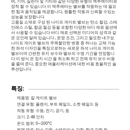
인
버, 기어, 실린더 및 기타와 같은 다양한 유형의 액추에이터로
장착 할 수 있습니다.이 액추에터는 밸브를 작동하는 데 필요
한 힘과 움직임을 제공합니다, 원활한 작동과 신뢰할 수있는
용
성능을 보장합니다.
고품질 소재로 구성 된 나이프 게이트 밸브는 탄소 철강, 스테
을
인레스 스틸, 합금 철강 등을 포함한 다양한 바디 재료 옵션에
서 사용할 수 있습니다.바디 재료 선택은 미디어의 성격과 같
요
은 요인에 달려 있습니다., 운영 조건, 그리고 필요한 내구성.
나이프 게이트 밸브의 주목할만한 변종 중 하나는 교체 가능
한 좌석 디자인을 특징으로하는 새로운 좌석 나이프 게이트
청
밸브이며 간편한 유지 보수와 밸브의 수명 기간을 연장합니
다.이 방식 은 정지 시간 을 최소화 하고 전체 유지 보수 비용
하
을 줄여 준다, 중요한 애플리케이션에 대한 비용 효율적인 솔
루션입니다.
십
시
특징:
제품명: 칼 게이트 밸브
오
연결 유형: 플랜지, 부트 웨일드, 소켓 웨일드 등
작동 유형: 수동, 전기, 공기, 등
크기: 2-48 인치
사
온도 범위: 0~200°C
본체 재료: 탄소 강철, 스테인리스 강철, 합금 강철 등