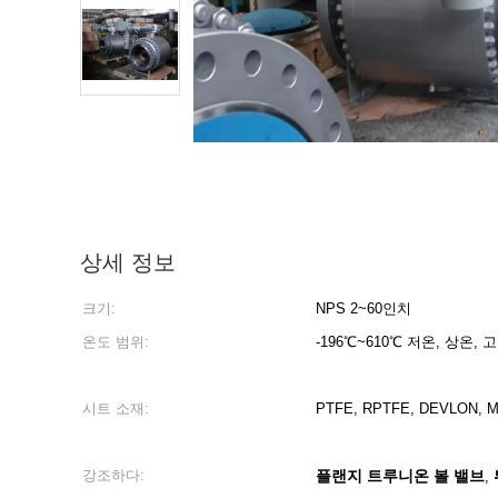
상세 정보
크기:
NPS 2~60인치
온도 범위:
-196℃~610℃ 저온, 상온, 
시트 소재:
PTFE, RPTFE, DEVLON, 
강조하다:
플랜지 트루니온 볼 밸브
,