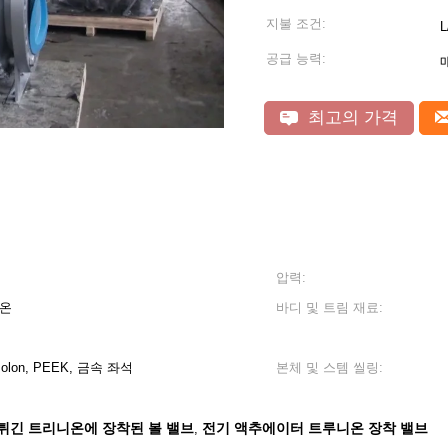
지불 조건:
L
공급 능력:
최고의 가격
압력:
고온
바디 및 트림 재료:
Molon, PEEK, 금속 좌석
본체 및 스템 씰링:
튀긴 트리니온에 장착된 볼 밸브
전기 액추에이터 트루니온 장착 밸브
,