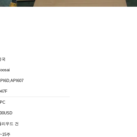
중국
oosai
PI6D,API607
47F
1PC
00USD
폴리우드 건
2~15주