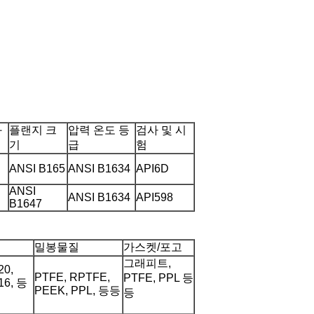
과
플랜지 크
압력 온도 등
검사 및 시
기
급
험
ANSI B165
ANSI B1634
API6D
ANSI
ANSI B1634
API598
B1647
밀봉물질
가스켓/포고
그래피트,
20,
PTFE, RPTFE,
PTFE, PPL 등
16, 등
PEEK, PPL, 등등
등