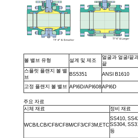
얼굴과 얼굴/끝
볼 밸브 유형
설계 및 제조
끝
스플릿 플랜지 볼 밸
BS5351
ANSI B1610
브
고정 플랜지 볼 밸브
API6D/API608
API6D
주요 자료
시체 재료
정비 재료
SS410, SS4
SS304, SS3
WCB/LCB/CF8/CF8M/CF3/CF3M,ETC
등