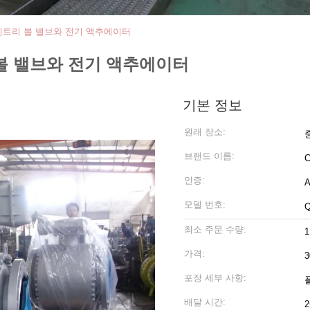
엔트리 볼 밸브와 전기 액추에이터
볼 밸브와 전기 액추에이터
기본 정보
원래 장소:
브랜드 이름:
C
인증:
A
모델 번호:
Q
최소 주문 수량:
가격:
3
포장 세부 사항:
배달 시간: