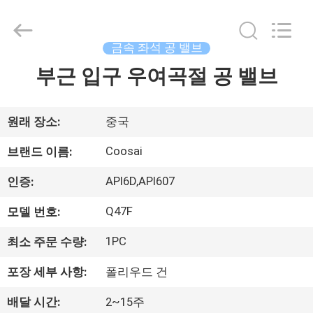
Copyright
©
2020
-
2026
금속 좌석 공 밸브
COOSAI
valve
group.
부근 입구 우여곡절 공 밸브
집
All
Rights
Reserved.
제
원래 장소:
중국
품
Coosai
브랜드 이름:
API6D,API607
인증:
우
Q47F
모델 번호:
리
1PC
최소 주문 수량:
에
포장 세부 사항:
폴리우드 건
관
배달 시간:
2~15주