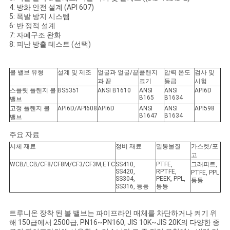
을
4: 방화 안전 설계 (API 607)
5: 폭발 방지 시스템
요
6: 반 정적 설계
7: 자폐구조 완화
청
8: 피난 방출 테스트 (선택)
하
볼 밸브 유형
설계 및 제조
얼굴과 얼굴/끝
플랜지
압력 온도
검사 및
과 끝
크기
등급
시험
십
스플릿 플랜지 볼
BS5351
ANSI B1610
ANSI
ANSI
API6D
B165
B1634
밸브
시
고정 플랜지 볼
API6D/API608
API6D
ANSI
ANSI
API598
B1647
B1634
밸브
오
주요 자료
시체 재료
정비 재료
밀봉물질
가스켓/포
고
사
WCB/LCB/CF8/CF8M/CF3/CF3M,ETC
SS410,
PTFE,
그래피트,
SS420,
RPTFE,
PTFE, PPL
SS304,
PEEK, PPL,
등등
이
SS316, 등등
등등
트
트루니온 장착 된 볼 밸브는 파이프라인 매체를 차단하거나 켜기 위
해 150급에서 2500급, PN16~PN160, JIS 10K~JIS 20K의 다양한 종
맵