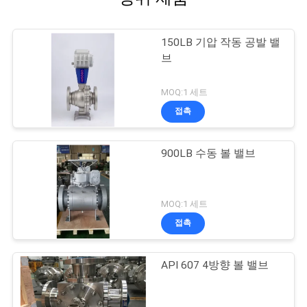
150LB 기압 작동 공발 밸
브
MOQ:1 세트
접촉
900LB 수동 볼 밸브
MOQ:1 세트
접촉
API 607 4방향 볼 밸브