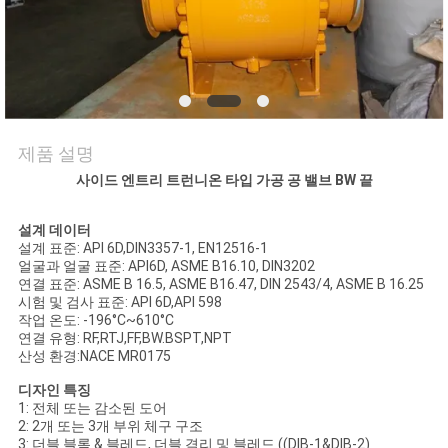
저
희
와
제품 설명
연
사이드 엔트리 트런니온 타입 가공 공 밸브 BW 끝
락
설계 데이터
설계 표준: API 6D,DIN3357-1, EN12516-1
뉴
얼굴과 얼굴 표준: API6D, ASME B16.10, DIN3202
연결 표준: ASME B 16.5, ASME B16.47, DIN 2543/4, ASME B 16.25
시험 및 검사 표준: API 6D,API 598
스
작업 온도: -196°C~610°C
연결 유형: RF,RTJ,FF,BW.BSPT,NPT
산성 환경:NACE MR0175
인
디자인 특징
1: 전체 또는 감소된 도어
용
2: 2개 또는 3개 부위 체구 구조
3: 더블 블록 & 블레드, 더블 격리 및 블레드 ((DIB-1&DIB-2)