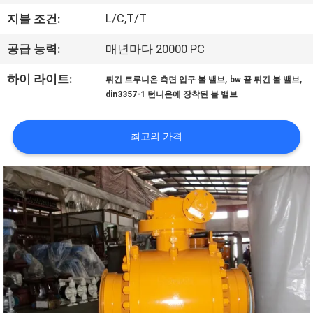
한
L/C,T/T
지불 조건:
것
공급 능력:
매년마다 20000 PC
공
,
,
하이 라이트:
튀긴 트루니온 측면 입구 볼 밸브
bw 끝 튀긴 볼 밸브
din3357-1 턴니온에 장착된 볼 밸브
장
투
최고의 가격
어
품
질
관
리