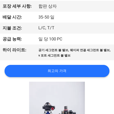
한
포장 세부 사항:
합판 상자
것
배달 시간:
35-50 일
공
L/C, T/T
지불 조건:
장
공급 능력:
일 당 100 PC
투
,
,
하이 라이트:
공기 세그먼트 볼 밸브
웨이퍼 연결 세그먼트 볼 밸브
v 포트 세그먼트 볼 밸브
어
최고의 가격
품
질
관
리