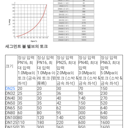
세그먼트 볼 밸브의 토크
정상 압력
정상 압력
정상 압력
정상 압력
정상 압력
PN16, 최
PN16, 최
PN25, 최대
PN40, 최대
PN63, 최대
크기
대 압력
대 압력
압력
압력
압력
1.0Mpa의
1.0Mpa 아
2.0Mpa의
3.0Mpa의
5.0Mpa의
토크 (금속
래 토크 (软
토크 (소박 &
토크 (소박 &
토크 (소박 &
좌석)
座椅)
금속 좌석)
금속 좌석)
금속 좌석)
DN25
20
20
30
70
150
DN32
25
25
36
90
230
DN40
30
30
40
140
270
DN50
35
35
42
150
520
DN65
50
50
62
300
640
DN80
60
80
95
300
640
DN100
80
120
140
420
900
DN125
110
180
220
600
1600
DN150
170
300
360
950
1600