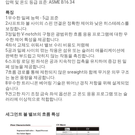
압력 및 온도 등급 표준: ASME B16.34
특징
PRIVACY
1우수한 밀폐 능력 - 5급 표준
2샤프트와 볼 사이의 스핀 연결은 정확한 제어와 낮은 히스테레스를
POLICY
보장합니다.
3정밀한 V-notch의 구형은 광범위한 흐름 응용 프로그램에 대한 우
수한 제어 특성을 제공합니다.
4좌석 교체도 쉬워서 밸브 수리 비용도 저렴해
5공과 밀폐 사이의 깎는 작용은 섬유 또는 슬러리 애플리케이션에
완벽한 부드럽고 막히지 않는 작동을 촉진합니다.
6스프링 로딩 된 좌석은 공과 지속적인 접촉을 유지하여 증강 된 밀
폐 성능을 제공합니다.
7흐름 경로를 통해 제한되지 않은 sreaight와 함께 무거운 의무 구조
는 높은 용량을 제공합니다.
8우수한 트리니온 베어링 기술은 뛰어난 경직 저항을 위해 설계되었
습니다.
9견고한 자기 조정 금속 좌석 옵션은 고 온도 응용 프로그램 또는 슬
러리에 이상적으로 적합합니다.
세그먼트 볼 밸브의 흐름 특성