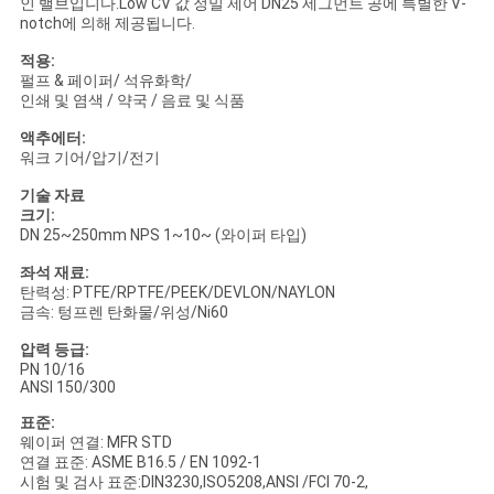
인 밸브입니다.Low CV 값 정밀 제어 DN25 세그먼트 공에 특별한 V-
을
notch에 의해 제공됩니다.
요
적용:
펄프 & 페이퍼/ 석유화학/
청
인쇄 및 염색 / 약국 / 음료 및 식품
하
액추에터:
워크 기어/압기/전기
십
기술 자료
크기:
시
DN 25~250mm NPS 1~10~ (와이퍼 타입)
오
좌석 재료:
탄력성: PTFE/RPTFE/PEEK/DEVLON/NAYLON
금속: 텅프렌 탄화물/위성/Ni60
사
압력 등급:
PN 10/16
ANSI 150/300
이
표준:
트
웨이퍼 연결: MFR STD
연결 표준: ASME B16.5 / EN 1092-1
맵
시험 및 검사 표준:DIN3230,ISO5208,ANSI /FCI 70-2,