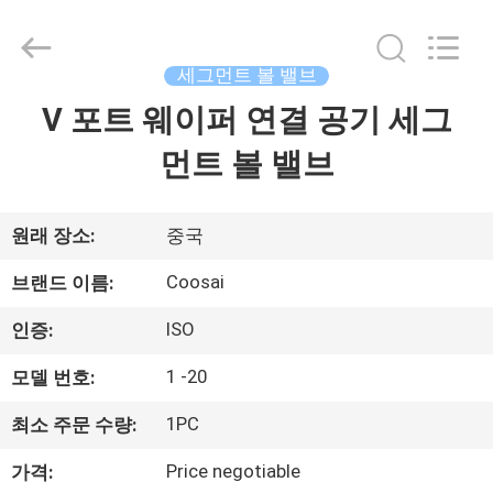
Copyright
©
2020
-
2026
세그먼트 볼 밸브
COOSAI
valve
group.
V 포트 웨이퍼 연결 공기 세그
집
All
Rights
Reserved.
먼트 볼 밸브
제
품
원래 장소:
중국
Coosai
브랜드 이름:
우
ISO
인증:
리
1 -20
모델 번호:
에
1PC
최소 주문 수량:
관
Price negotiable
가격: