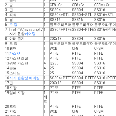
1
몸체
1
WCB
CF8
CF8M
2
공
1
CF8+Cr
CF8+Cr
CF8M+Cr
3
핀
2
SS304
SS304
SS316
4
좌석
1
SS304+STL
SS304+STL
SS316+STL
5
봄
1
SS316
SS316
SS316
6
오 링
1
플루오라우머
플루오라우머
플루오라우머
7
href="#/javascript:;"
1
SS304+PTFE
SS304+PTFE
SS316+PTF
자기 윤활
베어링
8
아래 줄기
1
20Cr13
SS304
SS316
9
오 링
1
플루오라우머
플루오라우머
플루오라우머
10
표면
1
WCB
CF8
CF8M
11
가스켓
1
PTFE
PTFE
PTFE
12
가스켓 조절
1
PTFE
PTFE
PTFE
13
평면 가스켓
4
Q235
SS304
SS316
14
볼트
4
25
SS304
SS316
15
스터드
2
25
SS304
SS316
16
자기 윤활성
베어링
1
SS304+PTFE
SS304+PTFE
SS316+PTF
17
핀
1
20Cr13
SS304
SS316
18
포장
1
PTFE
PTFE
PTFE
19
밀폐 포장
1
PTFE
PTFE
PTFE
세
트
20
포장
1
PTFE
PTFE
PTFE
21
간질
1
WCB
CF8
CF8M