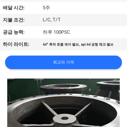
한
배달 시간:
5주
것
L/C, T/T
지불 조건:
공
공급 능력:
하루 100PSC
장
,
하이 라이트:
64" 축적 흐름 제어 밸브
api 6d 공형 체크 밸브
투
최고의 가격
어
품
질
관
리