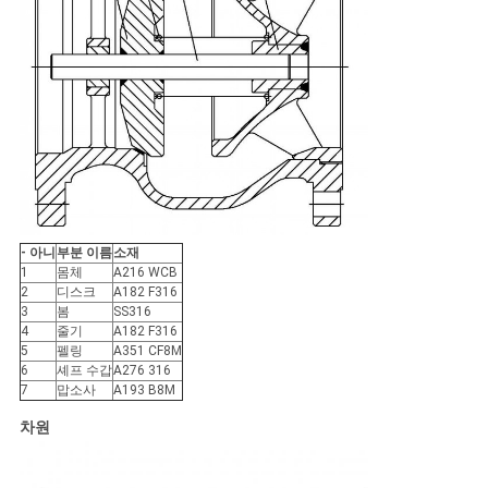
- 아니
부분 이름
소재
1
몸체
A216 WCB
2
디스크
A182 F316
3
봄
SS316
4
줄기
A182 F316
5
펠링
A351 CF8M
6
셰프 수갑
A276 316
7
맙소사
A193 B8M
차원