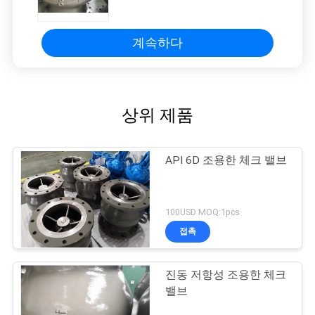
계속하다
상위 제품
API 6D 조용한 체크 밸브
100USD MOQ:1pcs
접촉
진동 저항성 조용한 체크
밸브