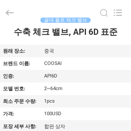
Copyright
©
2020
-
2026
굴대 플로 체크 밸브
COOSAI
valve
group.
수축 체크 밸브, API 6D 표준
집
All
Rights
Reserved.
제
원래 장소:
중국
품
COOSAI
브랜드 이름:
API6D
인증:
우
2~64cm
모델 번호:
리
1pcs
최소 주문 수량:
에
100USD
가격:
관
포장 세부 사항:
합판 상자