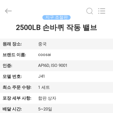
Copyright
©
2020
-
2026
지구 조절판
COOSAI
valve
group.
2500LB 손바퀴 작동 밸브
집
All
Rights
Reserved.
제
원래 장소:
중국
품
coosai
브랜드 이름:
API6D, ISO 9001
인증:
우
J41
모델 번호:
리
최소 주문 수량:
1 세트
에
포장 세부 사항:
합판 상자
관
배달 시간:
5~20일