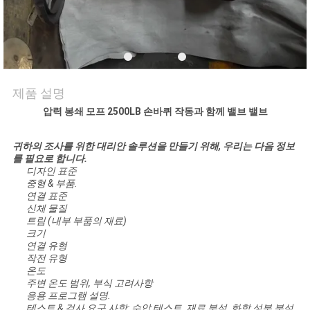
저
희
와
제품 설명
연
압력 봉쇄 모프 2500LB 손바퀴 작동과 함께 밸브 밸브
락
귀하의 조사를 위한 대리안 솔루션을 만들기 위해, 우리는 다음 정보
를 필요로 합니다.
디자인 표준
뉴
중형 & 부품.
연결 표준
신체 물질
스
트림 (내부 부품의 재료)
크기
연결 유형
인
작전 유형
온도
주변 온도 범위, 부식 고려사항
용
응용 프로그램 설명.
테스트 & 검사 요구 사항: 수압 테스트, 재료 분석, 화학 성분 분석,