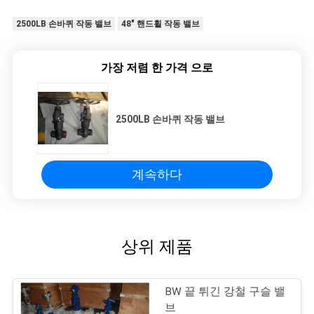
2500LB 손바퀴 작동 밸브
48" 핸드휠 작동 밸브
가장 저렴 한 가격 으로
2500LB 손바퀴 작동 밸브
계속하다
상위 제품
BW 끝 튀긴 강철 구슬 밸
브