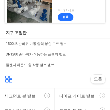
MOQ:1 세트
접촉
지구 조절판
1500LB 손바퀴 가동 압력 봉인 모트 밸브
DN1200 손바퀴가 작동하는 플랜지 밸브
플랜지 하운드 휠 작동 밸브 밸브
모든
세그먼트 볼 밸브
나이프 게이트 밸브