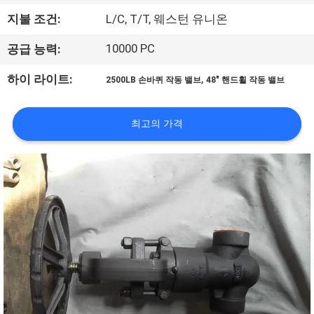
한
지불 조건:
L/C, T/T, 웨스턴 유니온
것
10000 PC
공급 능력:
공
,
하이 라이트:
2500LB 손바퀴 작동 밸브
48" 핸드휠 작동 밸브
장
최고의 가격
투
어
품
질
관
리