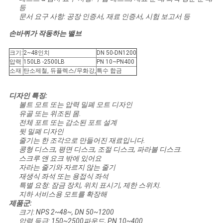
을
등
문서 요구 사항: 공장 인증서, 재료 인증서, 시험 보고서 등
요
손바퀴가 작동하는 밸브
청
크기:
2~48인치
DN 50-DN1200
하
압력
150LB -2500LB
PN 10~PN400
소재
탄소제철, 듀플렉스/무화강,
특수 합금
십
디자인 특징:
시
볼트 모트 또는 압력 밀폐 모트 디자인
유골 또는 위조된 몸.
오
전체 포트 또는 감소된 포트 설계
뒷 밀폐 디자인
줄기는 한 조각으로 만들어진 재료입니다.
콩형 디스크, 평면 디스크, 조절 디스크, 파라볼 디스크.
사
스크루 앤 요크 밖에 있어요
자라는 줄기와 자르지 않는 줄기
재생식 좌석 또는 용접식 좌석
이
특별 요청: 잠금 장치, 위치 표시기, 제한 스위치.
지하 서비스용 모트를 확장해
트
제품군:
크기: NPS 2~48~, DN 50~1200
맵
압력 등급: 150~2500파운드, PN 10~400