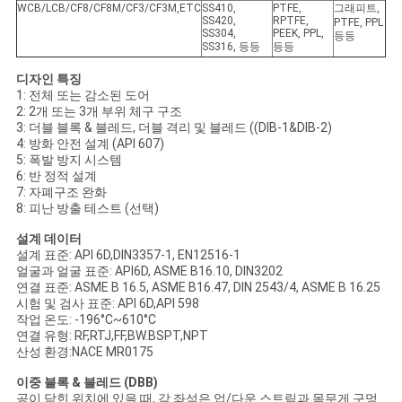
을
WCB/LCB/CF8/CF8M/CF3/CF3M,ETC
SS410,
PTFE,
그래피트,
SS420,
RPTFE,
PTFE, PPL
SS304,
PEEK, PPL,
등등
요
SS316, 등등
등등
청
디자인 특징
1: 전체 또는 감소된 도어
2: 2개 또는 3개 부위 체구 구조
하
3: 더블 블록 & 블레드, 더블 격리 및 블레드 ((DIB-1&DIB-2)
4: 방화 안전 설계 (API 607)
십
5: 폭발 방지 시스템
6: 반 정적 설계
시
7: 자폐구조 완화
8: 피난 방출 테스트 (선택)
오
설계 데이터
설계 표준: API 6D,DIN3357-1, EN12516-1
얼굴과 얼굴 표준: API6D, ASME B16.10, DIN3202
사
연결 표준: ASME B 16.5, ASME B16.47, DIN 2543/4, ASME B 16.25
시험 및 검사 표준: API 6D,API 598
이
작업 온도: -196°C~610°C
연결 유형: RF,RTJ,FF,BW.BSPT,NPT
산성 환경:NACE MR0175
트
이중 블록 & 블레드 (DBB)
맵
공이 닫힌 위치에 있을 때, 각 좌석은 업/다운 스트림과 몸무게 구멍