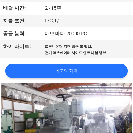
한
배달 시간:
2~15주
것
L/C,T/T
지불 조건:
공
공급 능력:
매년마다 20000 PC
장
,
하이 라이트:
트루니온형 측면 입구 볼 밸브
전기 액추에이터 사이드 엔트리 볼 밸브
투
어
최고의 가격
품
질
관
리