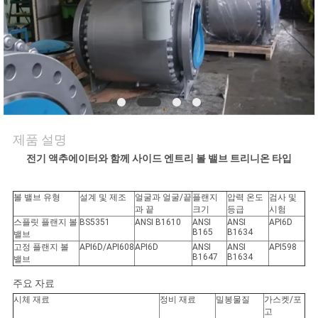
저
희
와
연
락
제품 설명
전기 액추에이터와 함께 사이드 엔트리 볼 밸브 트리니온 타입
뉴
볼 밸브 유형
설계 및 제조
얼굴과 얼굴/끝
플랜지
압력 온도
검사 및
과 끝
크기
등급
시험
스
스플릿 플랜지 볼
BS5351
ANSI B1610
ANSI
ANSI
API6D
B165
B1634
밸브
고정 플랜지 볼
API6D/API608
API6D
ANSI
ANSI
API598
B1647
B1634
밸브
인
주요 자료
용
시체 재료
정비 재료
밀봉물질
가스켓/포
고