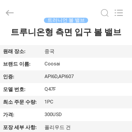
Copyright
©
2020
-
2026
트러니언 볼 밸브
COOSAI
valve
group.
트루니온형 측면 입구 볼 밸브
집
All
Rights
Reserved.
제
원래 장소:
중국
품
Coosai
브랜드 이름:
API6D,API607
인증:
우
Q47F
모델 번호:
리
1PC
최소 주문 수량:
에
300USD
가격:
관
포장 세부 사항:
폴리우드 건