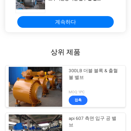
계속하다
상위 제품
300LB 더블 블록 & 출혈
볼 밸브
MOQ:1PC
접촉
api 607 측면 입구 공 밸
브