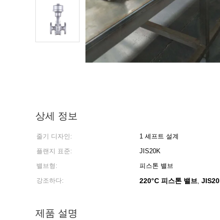
상세 정보
줄기 디자인:
1 셰프트 설계
플랜지 표준:
JIS20K
밸브형:
피스톤 밸브
강조하다:
220°C 피스톤 밸브
JIS
,
제품 설명