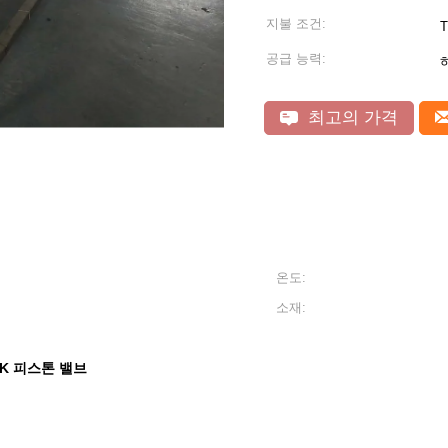
지불 조건:
T
공급 능력:
최고의 가격
온도:
소재:
20K 피스톤 밸브