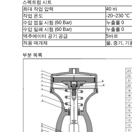
스펙트럼 시트
최대 작업 압력
40 바
작업 온도
-20~230 °C
수압 껍질 시험 (60 Bar)
누출률 0
수압 밀폐 시험 (60 Bar)
누출률 0
액추에이터 공기 공급
5바르
적용 매개체
물, 증기, 기
부분 목록