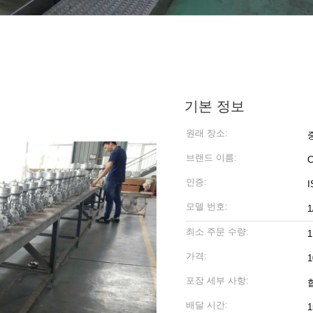
기본 정보
원래 장소:
브랜드 이름:
인증:
I
모델 번호:
1
최소 주문 수량:
1
가격:
1
포장 세부 사항:
배달 시간:
1