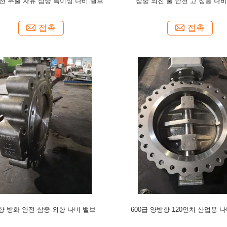
전 누출 자유 삼중 특이성 나비 밸브
삼중 외진 불 안전 고 성능 나
접촉
접촉
향 방화 안전 삼중 외향 나비 밸브
600급 양방향 120인치 산업용 