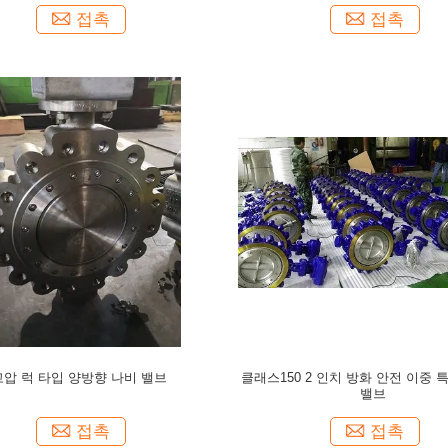
접촉
접촉
고압 럭 타입 양방향 나비 밸브
클래스150 2 인치 방화 안전 이중 
밸브
접촉
접촉