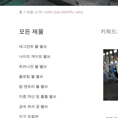
홈
>
제품 소개
>
wafer type butterfly valve
모든 제품
키워드:
세그먼트 볼 밸브
나이프 게이트 밸브
트러니언 볼 밸브
플로팅 볼 밸브
탑 엔트리 볼 밸브
이중 차단 및 출혈 밸브
금속 좌석 공 밸브
지구 조절판