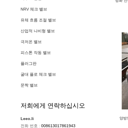
방화 안
NRV 체크 밸브
유체 흐름 조절 밸브
산업적 나비형 밸브
극저온 밸브
피스톤 작동 밸브
플러그판
굴대 플로 체크 밸브
문짝 밸브
저희에게 연락하십시오
양방
Leeo.li
전화 번호 :
008613017861943