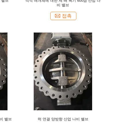
비 밸브
식식 매개체에 대한 세 배 특기 600급 산업 나
비 밸브
접촉
나비 밸브
럭 연결 양방향 산업 나비 밸브