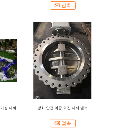
접촉
특기성 나비
방화 안전 이중 외진 나비 밸브
접촉