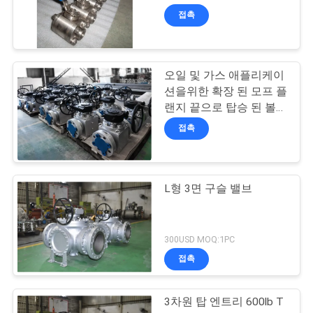
접촉
저
희
오일 및 가스 애플리케이
와
션을위한 확장 된 모프 플
랜지 끝으로 탑승 된 볼
연
밸브
접촉
락
뉴
L형 3면 구슬 밸브
스
300USD MOQ:1PC
접촉
인
용
3차원 탑 엔트리 600lb T