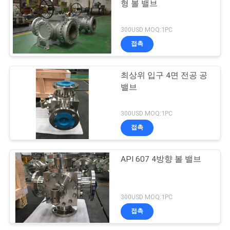
을
형 볼 밸브
요
300USD MOQ:1PC
청
접촉
하
최상위 입구 4면 전공 공
십
밸브
시
300USD MOQ:1PC
오
접촉
API 607 4방향 볼 밸브
사
이
300USD MOQ:1PC
트
접촉
맵