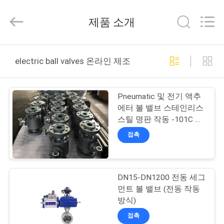
Copyright
©
2020
제품 소개
-
2025
COOSAI
valve
group.
집
All
electric ball valves 온라인 제조
Rights
Reserved.
제
Pneumatic 및 전기 액추
품
에터 볼 밸브 스테인리스
스틸 명판 작동 -101C ∼
280C
접촉
우
리
DN15-DN1200 전동 세그
에
먼트 볼 밸브 (전동 작동
관
방식)
접촉