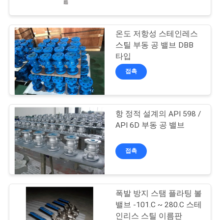
한
것
온도 저항성 스테인레스
스틸 부동 공 밸브 DBB
공
타입
장
접촉
투
어
항 정적 설계의 API 598 /
API 6D 부동 공 밸브
품
접촉
질
관
폭발 방지 스탬 플라팅 볼
리
밸브 -101.C ~ 280.C 스테
인리스 스틸 이름판